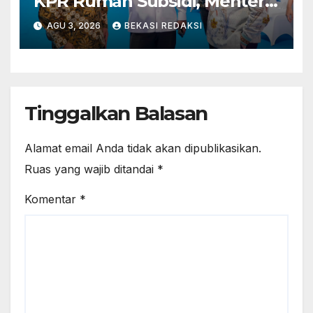
KPR Rumah Subsidi, Menteri
Nusron: Legalitas Tanah Beri
AGU 3, 2026
BEKASI REDAKSI
Kepastian bagi Masyarakat
Tinggalkan Balasan
Alamat email Anda tidak akan dipublikasikan.
Ruas yang wajib ditandai
*
Komentar
*