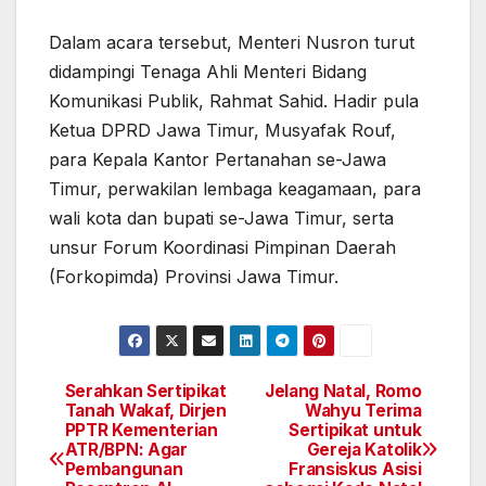
Dalam acara tersebut, Menteri Nusron turut
didampingi Tenaga Ahli Menteri Bidang
Komunikasi Publik, Rahmat Sahid. Hadir pula
Ketua DPRD Jawa Timur, Musyafak Rouf,
para Kepala Kantor Pertanahan se-Jawa
Timur, perwakilan lembaga keagamaan, para
wali kota dan bupati se-Jawa Timur, serta
unsur Forum Koordinasi Pimpinan Daerah
(Forkopimda) Provinsi Jawa Timur.
Serahkan Sertipikat
Jelang Natal, Romo
Navigasi
Tanah Wakaf, Dirjen
Wahyu Terima
PPTR Kementerian
Sertipikat untuk
pos
ATR/BPN: Agar
Gereja Katolik
Pembangunan
Fransiskus Asisi