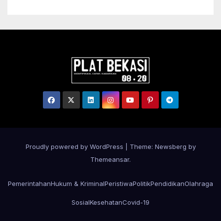
Masyarakat Hukum Adat di
Tana Toraja
Proudly powered by WordPress
|
Theme:
Newsberg
by
Themeansar
.
Pemerintahan
Hukum & Kriminal
Peristiwa
Politik
Pendidikan
Olahraga
Sosial
Kesehatan
Covid-19