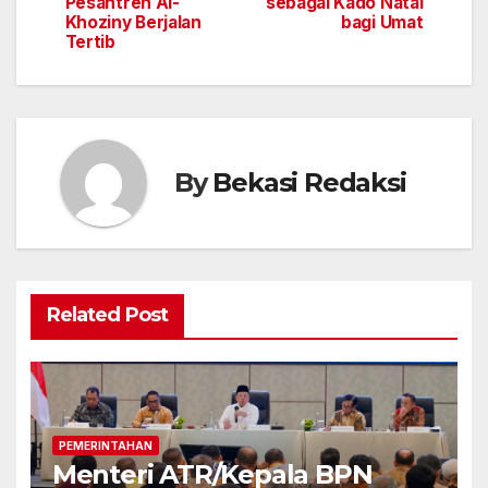
Pesantren Al-
sebagai Kado Natal
Khoziny Berjalan
bagi Umat
Tertib
By
Bekasi Redaksi
Related Post
PEMERINTAHAN
Menteri ATR/Kepala BPN