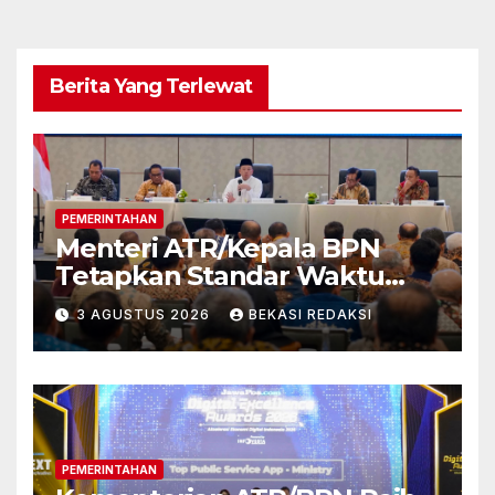
Berita Yang Terlewat
PEMERINTAHAN
Menteri ATR/Kepala BPN
Tetapkan Standar Waktu
Layanan untuk Pengukuran
3 AGUSTUS 2026
BEKASI REDAKSI
Tanah dan Peralihan Hak
PEMERINTAHAN