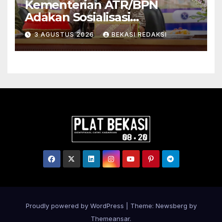
Kementerian ATR/BPN
Adakan Sosialisasi
Pengadministrasian Tanah
3 AGUSTUS 2026
BEKASI REDAKSI
Ulayat untuk Perkuat
Kepastian Hukum bagi
Masyarakat Hukum Adat di
Tana Toraja
Proudly powered by WordPress
|
Theme:
Newsberg
by
Themeansar
.