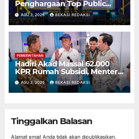
Penghargaan Top Public
Service App Lewat Aplikasi
AGU 3, 2026
BEKASI REDAKSI
Sentuh Tanahku
PEMERINTAHAN
Hadiri Akad Massal 62.000
KPR Rumah Subsidi, Menteri
Nusron: Legalitas Tanah Beri
AGU 3, 2026
BEKASI REDAKSI
Kepastian bagi Masyarakat
Tinggalkan Balasan
Alamat email Anda tidak akan dipublikasikan.