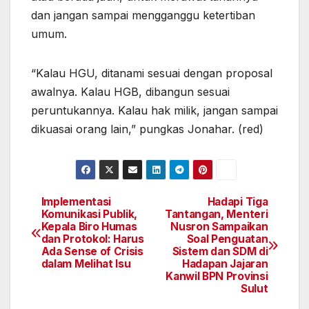
dan jangan sampai mengganggu ketertiban
umum.
“Kalau HGU, ditanami sesuai dengan proposal
awalnya. Kalau HGB, dibangun sesuai
peruntukannya. Kalau hak milik, jangan sampai
dikuasai orang lain,” pungkas Jonahar. (red)
Implementasi
Hadapi Tiga
Navigasi
Komunikasi Publik,
Tantangan, Menteri
Kepala Biro Humas
Nusron Sampaikan
pos
dan Protokol: Harus
Soal Penguatan
Ada Sense of Crisis
Sistem dan SDM di
dalam Melihat Isu
Hadapan Jajaran
Kanwil BPN Provinsi
Sulut