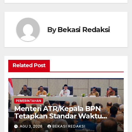
By
Bekasi Redaksi
Related Post
PEMERINTAHAN
Menteri ATR/Kepala BPN
Tetapkan Standar Waktu
Layanan untuk Pengukuran
AGU 3, 2026
BEKASI REDAKSI
Tanah dan Peralihan Hak