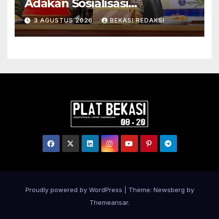
Adakan Sosialisasi
Pengadministrasian Tanah
3 AGUSTUS 2026
BEKASI REDAKSI
Ulayat untuk Perkuat
Kepastian Hukum bagi
Masyarakat Hukum Adat di
Tana Toraja
Proudly powered by WordPress
|
Theme:
Newsberg
by
Themeansar
.