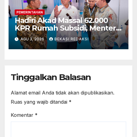
PEMERINTAHAN
Hadiri Akad Massal 62.000
KPR Rumah Subsidi, Menteri
Nusron: Legalitas Tanah Beri
AGU 3, 2026
BEKASI REDAKSI
Kepastian bagi Masyarakat
Tinggalkan Balasan
Alamat email Anda tidak akan dipublikasikan.
Ruas yang wajib ditandai
*
Komentar
*