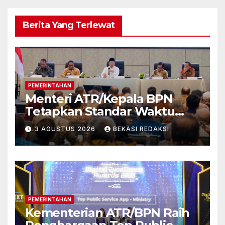
Berita Yang Terlewat
PEMERINTAHAN
Menteri ATR/Kepala BPN
Tetapkan Standar Waktu
Layanan untuk Pengukuran
3 AGUSTUS 2026
BEKASI REDAKSI
Tanah dan Peralihan Hak
PEMERINTAHAN
Kementerian ATR/BPN Raih