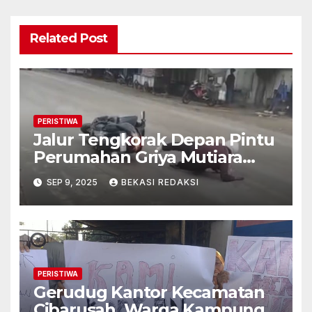
Related Post
PERISTIWA
Jalur Tengkorak Depan Pintu
Perumahan Griya Mutiara
Cikarang Setelah Hujan
SEP 9, 2025
BEKASI REDAKSI
Jalanan Menjadi Licin
PERISTIWA
Gerudug Kantor Kecamatan
Cibarusah, Warga Kampung