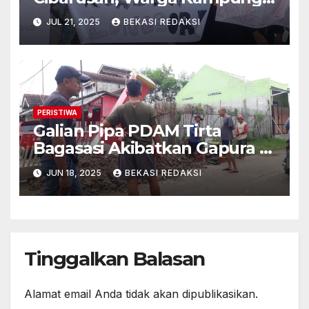
Cigoong Menuntut Relokasi
JUL 21, 2025
BEKASI REDAKSI
Rumah
PERISTIWA
Galian Pipa PDAM Tirta
Bagasasi Akibatkan Gapura di
Bumi Citra Lestari Ambruk
JUN 18, 2025
BEKASI REDAKSI
Tinggalkan Balasan
Alamat email Anda tidak akan dipublikasikan.