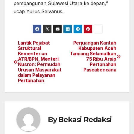
pembangunan Sulawesi Utara ke depan,”
ucap Yulius Selvanus.
Lantik Pejabat
Perjuangan Kantah
Navigasi
Struktural
Kabupaten Aceh
Kementerian
Tamiang Selamatkan
pos
ATR/BPN, Menteri
75 Ribu Arsip
Nusron: Permudah
Pertanahan
Urusan Masyarakat
Pascabencana
dalam Pelayanan
Pertanahan
By
Bekasi Redaksi