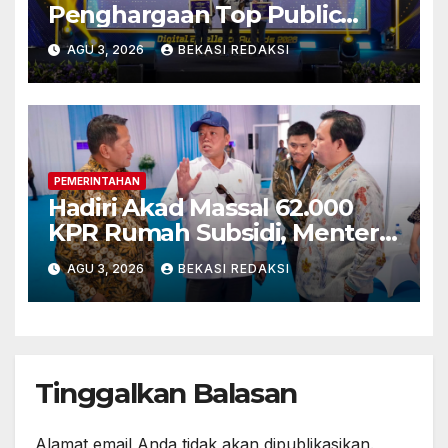
Penghargaan Top Public
Service App Lewat Aplikasi
AGU 3, 2026
BEKASI REDAKSI
Sentuh Tanahku
PEMERINTAHAN
Hadiri Akad Massal 62.000
KPR Rumah Subsidi, Menteri
Nusron: Legalitas Tanah Beri
AGU 3, 2026
BEKASI REDAKSI
Kepastian bagi Masyarakat
Tinggalkan Balasan
Alamat email Anda tidak akan dipublikasikan.