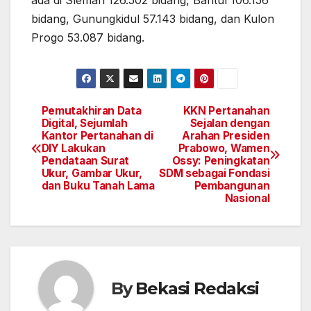
ada di Sleman 126.502 bidang, Bantul 106.156
bidang, Gunungkidul 57.143 bidang, dan Kulon
Progo 53.087 bidang.
Pemutakhiran Data
KKN Pertanahan
Navigasi
Digital, Sejumlah
Sejalan dengan
Kantor Pertanahan di
Arahan Presiden
pos
DIY Lakukan
Prabowo, Wamen
Pendataan Surat
Ossy: Peningkatan
Ukur, Gambar Ukur,
SDM sebagai Fondasi
dan Buku Tanah Lama
Pembangunan
Nasional
By
Bekasi Redaksi