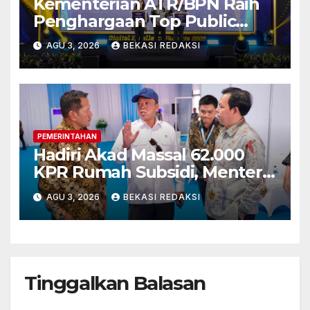
Kementerian ATR/BPN Raih
Penghargaan Top Public
Service App Lewat Aplikasi
AGU 3, 2026
BEKASI REDAKSI
Sentuh Tanahku
PEMERINTAHAN
Hadiri Akad Massal 62.000
KPR Rumah Subsidi, Menteri
Nusron: Legalitas Tanah Beri
AGU 3, 2026
BEKASI REDAKSI
Kepastian bagi Masyarakat
Tinggalkan Balasan