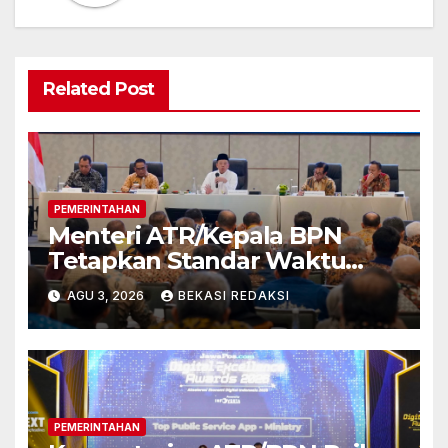
Related Post
PEMERINTAHAN
Menteri ATR/Kepala BPN
Tetapkan Standar Waktu
Layanan untuk Pengukuran
AGU 3, 2026
BEKASI REDAKSI
Tanah dan Peralihan Hak
PEMERINTAHAN