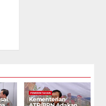
PEMERINTAHAN
sal
Kementerian
mah
ATR/BPN Adakan