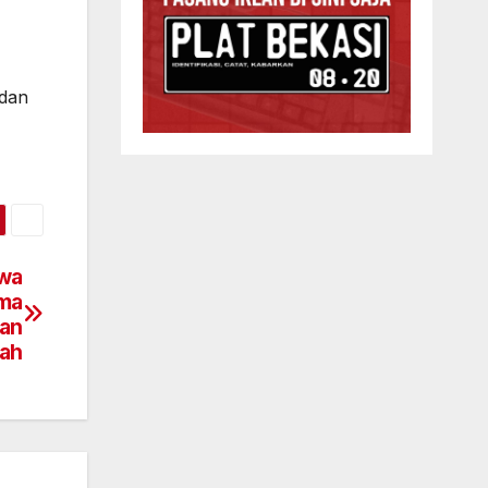
adan
awa
ema
han
ah