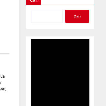
Cari
Cari
dua
a
ari,