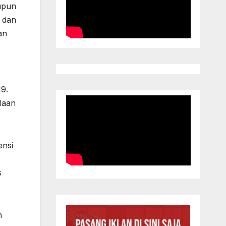
aupun
, dan
an
9.
laan
ensi
s
h