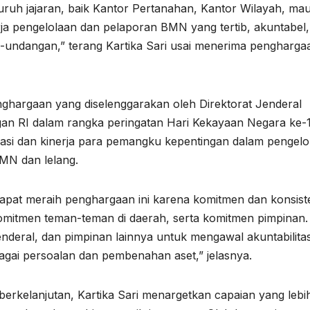
eluruh jajaran, baik Kantor Pertanahan, Kantor Wilayah, m
erja pengelolaan dan pelaporan BMN yang tertib, akuntabel
-undangan,” terang Kartika Sari usai menerima pengharga
hargaan yang diselenggarakan oleh Direktorat Jenderal
n RI dalam rangka peringatan Hari Kekayaan Negara ke-1
asi dan kinerja para pemangku kepentingan dalam pengelo
BMN dan lelang.
apat meraih penghargaan ini karena komitmen dan konsist
Komitmen teman-teman di daerah, serta komitmen pimpinan.
enderal, dan pimpinan lainnya untuk mengawal akuntabilita
ai persoalan dan pembenahan aset,” jelasnya.
erkelanjutan, Kartika Sari menargetkan capaian yang lebi