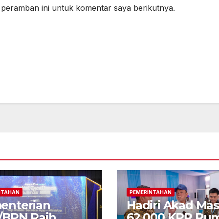
 peramban ini untuk komentar saya berikutnya.
NTAHAN
PEMERINTAHAN
enterian
Hadiri Akad Mas
/BPN Raih
62.000 KPR Ru