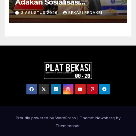
Adakan Sosialisasi
Pengadministrasian Tanah
3 AGUSTUS 2026
BEKASI REDAKSI
Ulayat untuk Perkuat
Kepastian Hukum bagi
Masyarakat Hukum Adat di
Tana Toraja
Proudly powered by WordPress
|
Theme:
Newsberg
by
Themeansar
.