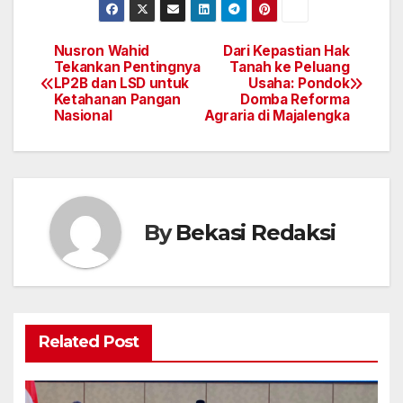
Nusron Wahid
Dari Kepastian Hak
Navigasi
Tekankan Pentingnya
Tanah ke Peluang
LP2B dan LSD untuk
Usaha: Pondok
pos
Ketahanan Pangan
Domba Reforma
Nasional
Agraria di Majalengka
By
Bekasi Redaksi
Related Post