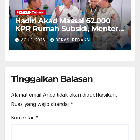
PEMERINTAHAN
Hadiri Akad Massal 62.000
KPR Rumah Subsidi, Menteri
Nusron: Legalitas Tanah Beri
AGU 3, 2026
BEKASI REDAKSI
Kepastian bagi Masyarakat
Tinggalkan Balasan
Alamat email Anda tidak akan dipublikasikan.
Ruas yang wajib ditandai
*
Komentar
*