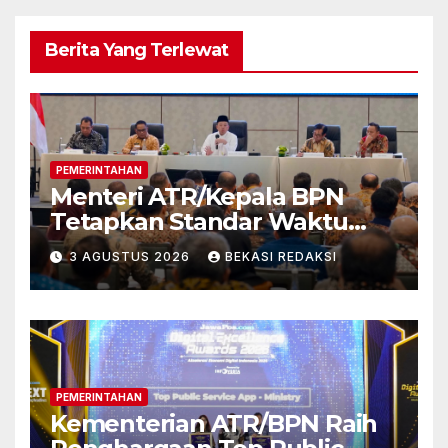
Berita Yang Terlewat
PEMERINTAHAN
Menteri ATR/Kepala BPN
Tetapkan Standar Waktu
Layanan untuk Pengukuran
3 AGUSTUS 2026
BEKASI REDAKSI
Tanah dan Peralihan Hak
PEMERINTAHAN
Kementerian ATR/BPN Raih