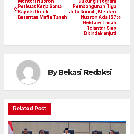
Menteri Nusron
Dukung Program
Navigasi
Perkuat Kerja Sama
Pembangunan Tiga
Kapolri Untuk
Juta Rumah, Menteri
pos
Berantas Mafia Tanah
Nusron Ada 157
Hektare Tanah
Telantar Siap
Ditindaklanjuti
By
Bekasi Redaksi
Related Post