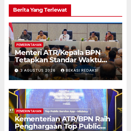
Berita Yang Terlewat
PEMERINTAHAN
Menteri ATR/Kepala BPN
Tetapkan Standar Waktu
Layanan untuk Pengukuran
3 AGUSTUS 2026
BEKASI REDAKSI
Tanah dan Peralihan Hak
PEMERINTAHAN
Kementerian ATR/BPN Raih
Penghargaan Top Public