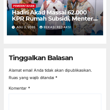
PEMERINTAHAN
Hadiri Akad Massal 62.000
KPR Rumah Subsidi, Menteri
Nusron: Legalitas Tanah Beri
AGU 3, 2026
BEKASI REDAKSI
Kepastian bagi Masyarakat
Tinggalkan Balasan
Alamat email Anda tidak akan dipublikasikan.
Ruas yang wajib ditandai
*
Komentar
*