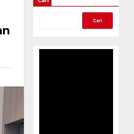
Cari
Cari
an