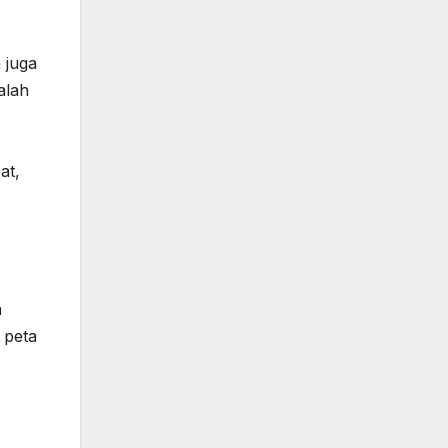
 juga
alah
at,
a
 peta