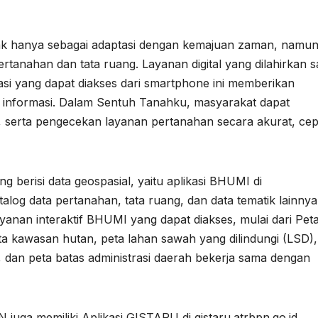
 tak hanya sebagai adaptasi dengan kemajuan zaman, namun
rtanahan dan tata ruang. Layanan digital yang dilahirkan s
asi yang dapat diakses dari smartphone ini memberikan
informasi. Dalam Sentuh Tanahku, masyarakat dapat
, serta pengecekan layanan pertanahan secara akurat, cep
g berisi data geospasial, yaitu aplikasi BHUMI di
talog data pertanahan, tata ruang, dan data tematik lainnya
anan interaktif BHUMI yang dapat diakses, mulai dari Pet
ta kawasan hutan, peta lahan sawah yang dilindungi (LSD),
 dan peta batas administrasi daerah bekerja sama dengan
juga memiliki Aplikasi GISTARU di gistaru.atrbpn.go.id.