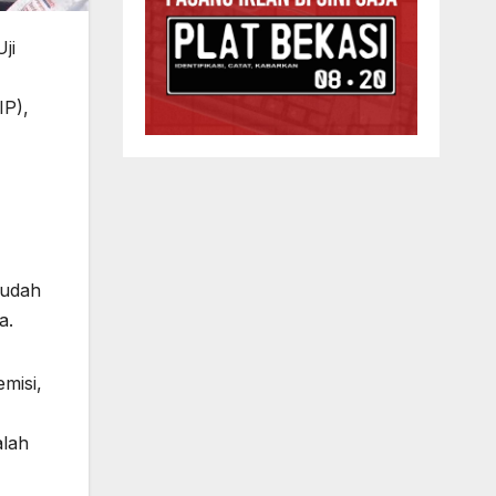
ji
IP),
mudah
a.
misi,
alah