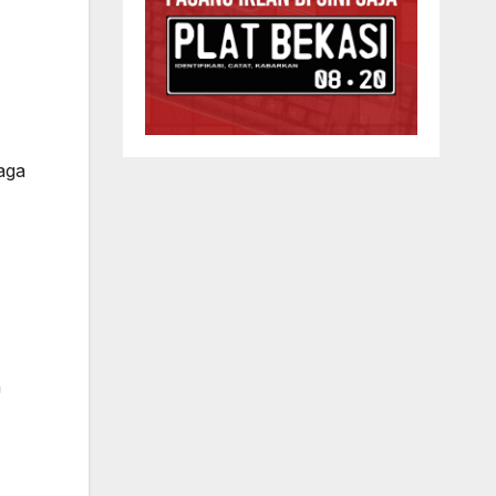
aga
n