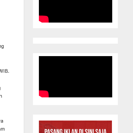
ng
WIB.
g
n
ya
am