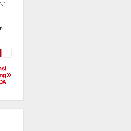
A,”
an
asi
ang
NDA