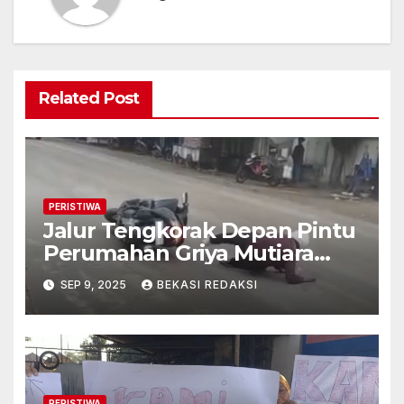
Related Post
PERISTIWA
Jalur Tengkorak Depan Pintu
Perumahan Griya Mutiara
Cikarang Setelah Hujan
SEP 9, 2025
BEKASI REDAKSI
Jalanan Menjadi Licin
PERISTIWA