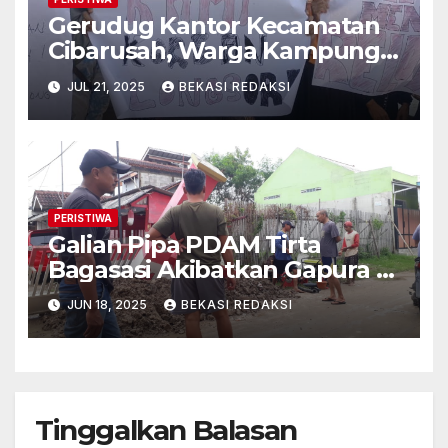
Gerudug Kantor Kecamatan
Cibarusah, Warga Kampung
Cigoong Menuntut Relokasi
JUL 21, 2025
BEKASI REDAKSI
Rumah
PERISTIWA
Galian Pipa PDAM Tirta
Bagasasi Akibatkan Gapura di
Bumi Citra Lestari Ambruk
JUN 18, 2025
BEKASI REDAKSI
Tinggalkan Balasan