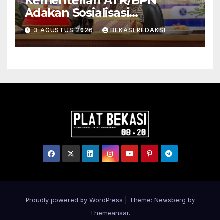
Kementerian ATR/BPN
Adakan Sosialisasi
Pengadministrasian Tanah
3 AGUSTUS 2026
BEKASI REDAKSI
Ulayat untuk Perkuat
Kepastian Hukum bagi
Masyarakat Hukum Adat di
Tana Toraja
Proudly powered by WordPress
|
Theme:
Newsberg
by
Themeansar
.