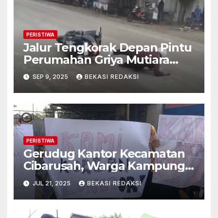
PERISTIWA
Jalur Tengkorak Depan Pintu
Perumahan Griya Mutiara
Cikarang Setelah Hujan
SEP 9, 2025
BEKASI REDAKSI
Jalanan Menjadi Licin
PERISTIWA
Gerudug Kantor Kecamatan
Cibarusah, Warga Kampung
Cigoong Menuntut Relokasi
JUL 21, 2025
BEKASI REDAKSI
Rumah