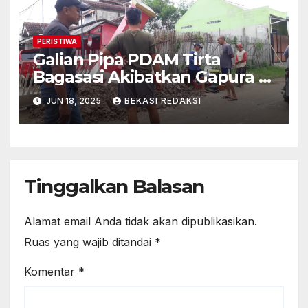
PERISTIWA
Galian Pipa PDAM Tirta
Bagasasi Akibatkan Gapura di
Bumi Citra Lestari Ambruk
JUN 18, 2025
BEKASI REDAKSI
Tinggalkan Balasan
Alamat email Anda tidak akan dipublikasikan.
Ruas yang wajib ditandai
*
Komentar
*