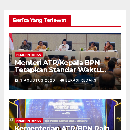
Berita Yang Terlewat
PEMERINTAHAN
Menteri ATR/Kepala BPN
Tetapkan Standar Waktu
Layanan untuk Pengukuran
3 AGUSTUS 2026
BEKASI REDAKSI
Tanah dan Peralihan Hak
PEMERINTAHAN
Kementerian ATR/BPN Raih