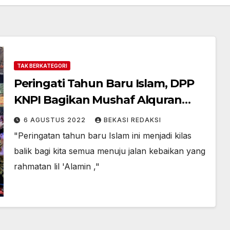
TAK BERKATEGORI
Peringati Tahun Baru Islam, DPP
KNPI Bagikan Mushaf Alquran
hingga gelar Wayang Kulit
6 AGUSTUS 2022
BEKASI REDAKSI
"Peringatan tahun baru Islam ini menjadi kilas
balik bagi kita semua menuju jalan kebaikan yang
rahmatan lil 'Alamin ,"