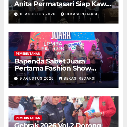
Anita Permatasari Siap Kawal
Pilkades Kalijaya Bebas
10 AGUSTUS 2026
BEKASI REDAKSI
Kecurangan
PEMERINTAHAN
Bapenda Sabet Juara
Pertama Fashion Show
Gebrak 2026 Vol.2
9 AGUSTUS 2026
BEKASI REDAKSI
PEMERINTAHAN
Gebrak 2026 Vol.2 Dorong