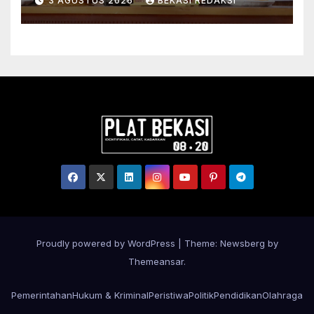
3 AGUSTUS 2026
BEKASI REDAKSI
Ulayat untuk Perkuat
Kepastian Hukum bagi
Masyarakat Hukum Adat di
Tana Toraja
Proudly powered by WordPress
|
Theme:
Newsberg
by
Themeansar
.
Pemerintahan
Hukum & Kriminal
Peristiwa
Politik
Pendidikan
Olahraga