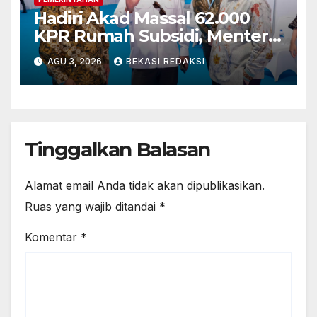
Hadiri Akad Massal 62.000
KPR Rumah Subsidi, Menteri
Nusron: Legalitas Tanah Beri
AGU 3, 2026
BEKASI REDAKSI
Kepastian bagi Masyarakat
Tinggalkan Balasan
Alamat email Anda tidak akan dipublikasikan.
Ruas yang wajib ditandai
*
Komentar
*