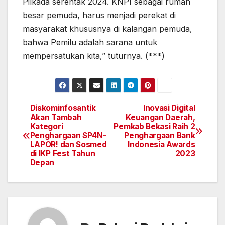
Pilkada serentak 2024. KNPI sebagai rumah
besar pemuda, harus menjadi perekat di
masyarakat khususnya di kalangan pemuda,
bahwa Pemilu adalah sarana untuk
mempersatukan kita,” tuturnya. (***)
Diskominfosantik
Inovasi Digital
Navigasi
Akan Tambah
Keuangan Daerah,
Kategori
Pemkab Bekasi Raih 2
pos
Penghargaan SP4N-
Penghargaan Bank
LAPOR! dan Sosmed
Indonesia Awards
di IKP Fest Tahun
2023
Depan