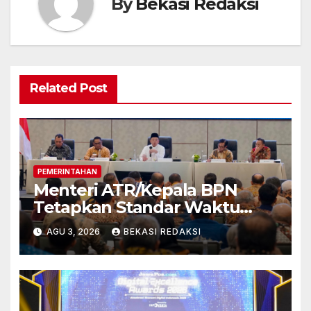
By
Bekasi Redaksi
Related Post
PEMERINTAHAN
Menteri ATR/Kepala BPN
Tetapkan Standar Waktu
Layanan untuk Pengukuran
AGU 3, 2026
BEKASI REDAKSI
Tanah dan Peralihan Hak