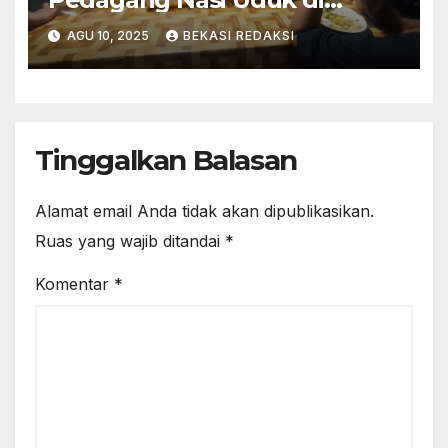
Cibarusah Hilangkan Menu
AGU 10, 2025
BEKASI REDAKSI
Favorit
Tinggalkan Balasan
Alamat email Anda tidak akan dipublikasikan.
Ruas yang wajib ditandai
*
Komentar
*