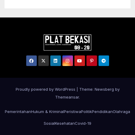
Masyarakat Hukum Adat di
Tana Toraja
Proudly powered by WordPress
|
Theme:
Newsberg
by
Themeansar
.
Pemerintahan
Hukum & Kriminal
Peristiwa
Politik
Pendidikan
Olahraga
Sosial
Kesehatan
Covid-19