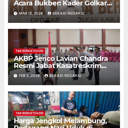
Acara Bukber: Kader Golkar
Harus Hadir di Tengah
MAR 12, 2026
BEKASI REDAKSI
Masyarakat
TAK BERKATEGORI
AKBP Jerico Lavian Chandra
Resmi Jabat Kasatreskrim
Polres Metro Bekasi
FEB 5, 2026
BEKASI REDAKSI
TAK BERKATEGORI
Harga Jengkol Melambung,
Pedagang Nasi Uduk di