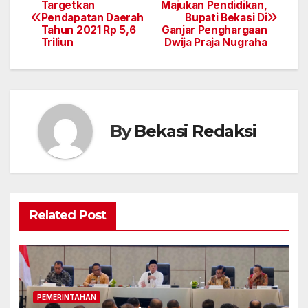
Navigasi
Targetkan
Majukan Pendidikan,
Pendapatan Daerah
Bupati Bekasi Di
pos
Tahun 2021 Rp 5,6
Ganjar Penghargaan
Triliun
Dwija Praja Nugraha
By
Bekasi Redaksi
Related Post
PEMERINTAHAN