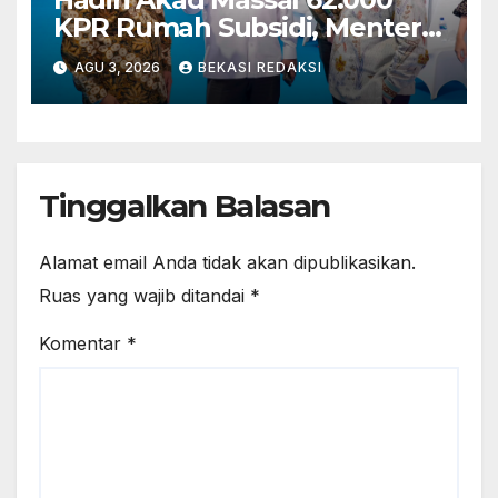
KPR Rumah Subsidi, Menteri
Nusron: Legalitas Tanah Beri
AGU 3, 2026
BEKASI REDAKSI
Kepastian bagi Masyarakat
Tinggalkan Balasan
Alamat email Anda tidak akan dipublikasikan.
Ruas yang wajib ditandai
*
Komentar
*