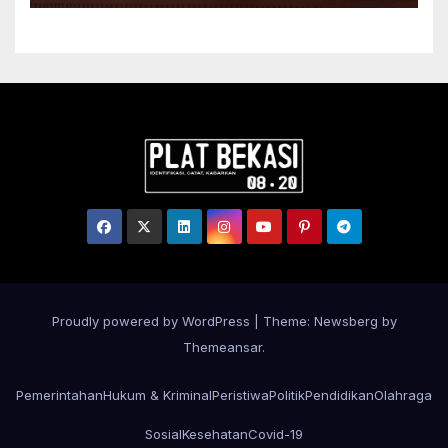
Kepastian Hukum bagi
Masyarakat Hukum Adat di
Tana Toraja
Proudly powered by WordPress
|
Theme:
Newsberg
by
Themeansar
.
Pemerintahan
Hukum & Kriminal
Peristiwa
Politik
Pendidikan
Olahraga
Sosial
Kesehatan
Covid-19