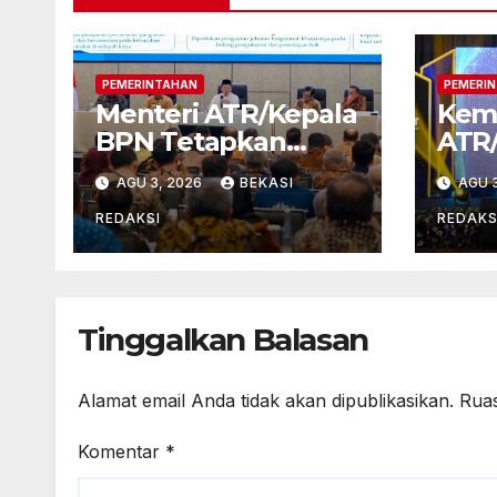
PEMERINTAHAN
PEMERI
Menteri ATR/Kepala
Kem
BPN Tetapkan
ATR
Standar Waktu
Pen
AGU 3, 2026
BEKASI
AGU 3
Layanan untuk
Publ
Pengukuran Tanah
Lewa
REDAKSI
REDAKS
dan Peralihan Hak
Sen
Tinggalkan Balasan
Alamat email Anda tidak akan dipublikasikan.
Ruas
Komentar
*