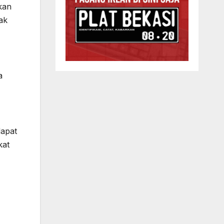
kan
ak
a
dapat
kat