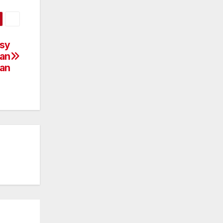
ssy
an
an