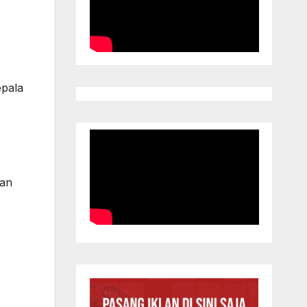
epala
ran