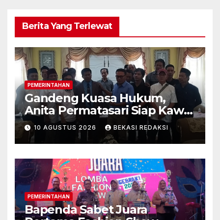
Berita Yang Terlewat
PEMERINTAHAN
Gandeng Kuasa Hukum,
Anita Permatasari Siap Kawal
Pilkades Kalijaya Bebas
10 AGUSTUS 2026
BEKASI REDAKSI
Kecurangan
PEMERINTAHAN
Bapenda Sabet Juara