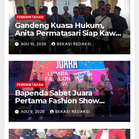
PEMERINTAHAN
Gandeng Kuasa Hukum,
Anita Permatasari Siap Kawal
Pilkades Kalijaya Bebas
AGU 10, 2026
BEKASI REDAKSI
Kecurangan
PEMERINTAHAN
Bapenda Sabet Juara
Pertama Fashion Show
Gebrak 2026 Vol.2
AGU 9, 2026
BEKASI REDAKSI