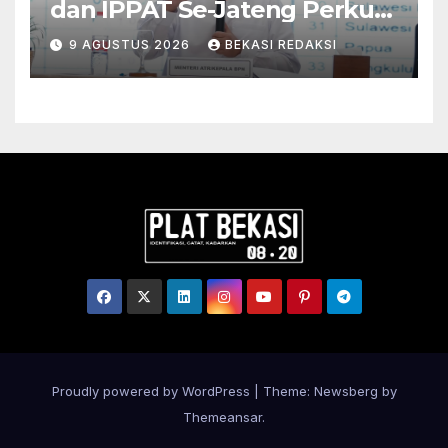
dan IPPAT Se-Jateng Perkuat
Sinergi Wujudkan
9 AGUSTUS 2026
BEKASI REDAKSI
Transformasi Layanan
Pertanahan
Proudly powered by WordPress
|
Theme:
Newsberg
by
Themeansar
.