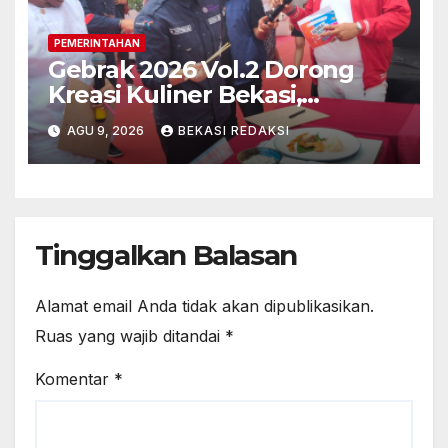
PEMERINTAHAN
Gebrak 2026 Vol.2 Dorong
Kreasi Kuliner Bekasi,
Belasan Peserta Adu Olahan
AGU 9, 2026
BEKASI REDAKSI
Ikan Gabus Menuju Pasar
Internasional
Tinggalkan Balasan
Alamat email Anda tidak akan dipublikasikan.
Ruas yang wajib ditandai
*
Komentar
*