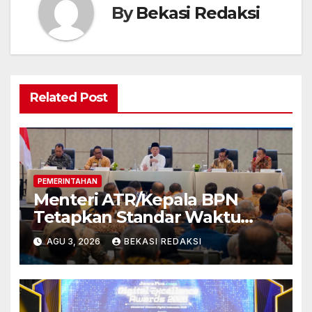
By
Bekasi Redaksi
Related Post
PEMERINTAHAN
Menteri ATR/Kepala BPN
Tetapkan Standar Waktu
Layanan untuk Pengukuran
AGU 3, 2026
BEKASI REDAKSI
Tanah dan Peralihan Hak