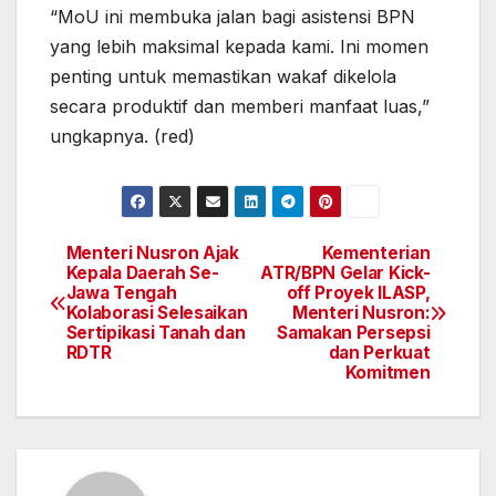
“MoU ini membuka jalan bagi asistensi BPN
yang lebih maksimal kepada kami. Ini momen
penting untuk memastikan wakaf dikelola
secara produktif dan memberi manfaat luas,”
ungkapnya. (red)
Menteri Nusron Ajak
Kementerian
Navigasi
Kepala Daerah Se-
ATR/BPN Gelar Kick-
Jawa Tengah
off Proyek ILASP,
pos
Kolaborasi Selesaikan
Menteri Nusron:
Sertipikasi Tanah dan
Samakan Persepsi
RDTR
dan Perkuat
Komitmen