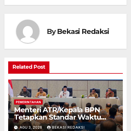
By
Bekasi Redaksi
Related Post
PEMERINTAHAN
Menteri ATR/Kepala BPN
Tetapkan Standar Waktu
Layanan untuk Pengukuran
AGU 3, 2026
BEKASI REDAKSI